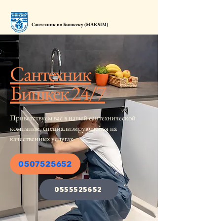
Сантехник по Бишкеку (MAKSIM)
​Сантехник
Бишкек 24/7
Приветствуем вас в нашей сантехнической
компании, специализирующейся на
качественных услугах.
0507525652
0555525652